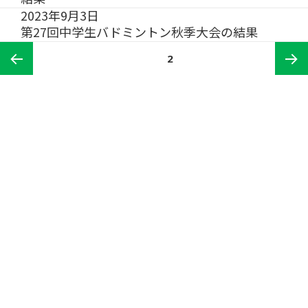
2023年9月3日
第27回中学生バドミントン秋季大会の結果
投
稿
ページ
2
の
ペ
ー
前の
次ペ
ジ
送
り
ペー
ージ
ジ