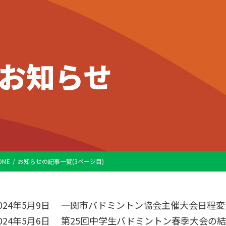
お知らせ
OME
お知らせの記事一覧(3ページ目)
024年5月9日
一関市バドミントン協会主催大会日程変
024年5月6日
第25回中学生バドミントン春季大会の