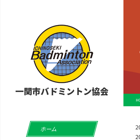
一関市バドミントン協会
H
2
ホーム
2