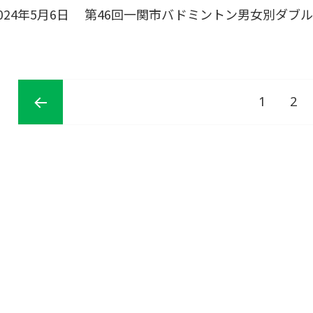
024年5月6日
第46回一関市バドミントン男女別ダブ
投
稿
ペ
ペ
1
2
の
ペ
ー
ー
ー
前のペ
ジ
送
り
ジ
ジ
ージ